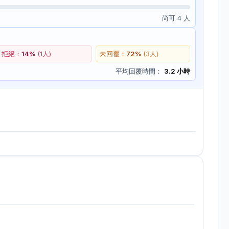
尚可 4 人
拒絕：
14
%
(
1
人)
未回覆：
72
%
(
3
人)
平均回覆時間：
3.2 小時