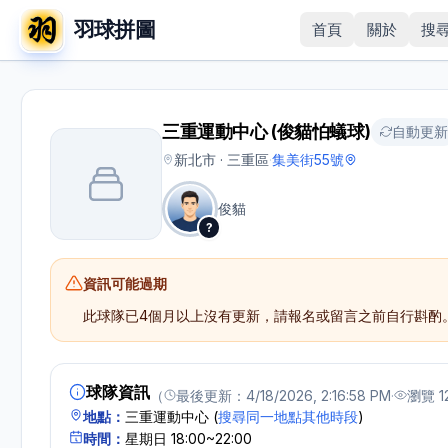
羽球拼圖
首頁
關於
搜
三重運動中心 (俊貓怕蟻球)
自動更新
新北市 · 三重區
·
集美街55號
俊貓
?
資訊可能過期
此球隊已
4個月以上
沒有更新，請報名或留言之前自行斟酌
球隊資訊
（
最後更新：
4/18/2026, 2:16:58 PM
·
瀏覽
1
地點：
三重運動中心
(
搜尋同一地點其他時段
)
時間：
星期日 18:00~22:00