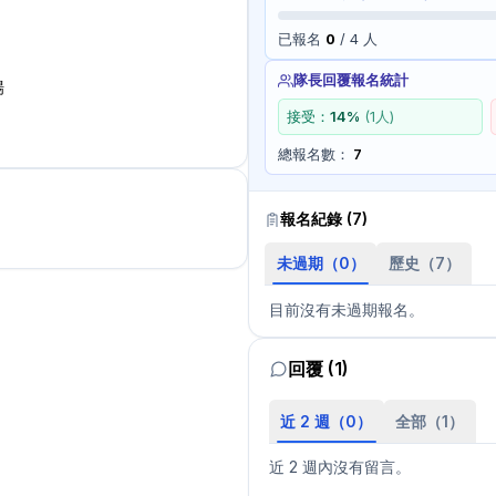
已報名
0
/
4
人
隊長回覆報名統計
場
接受：
14
%
(
1
人)
總報名數：
7
報名紀錄 (
7
)
未過期（
0
）
歷史（
7
）
目前沒有未過期報名。
回覆 (1)
近 2 週（
0
）
全部（
1
）
近 2 週內沒有留言。