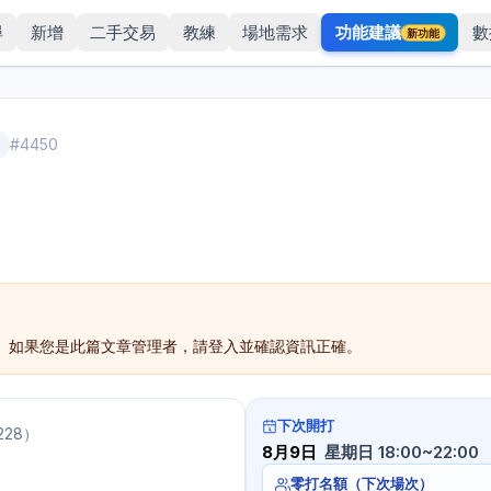
尋
新增
二手交易
教練
場地需求
功能建議
數
新功能
#
4450
。如果您是此篇文章管理者，請登入並確認資訊正確。
下次開打
228
）
8月9日
星期日 18:00~22:00
零打名額（下次場次）