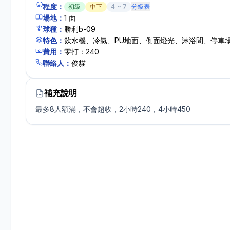
程度：
初級
中下
4
~
7
分級表
場地：
1
面
球種：
勝利b-09
特色：
飲水機、冷氣、PU地面、側面燈光、淋浴間、停車
費用：
零打：240
聯絡人：
俊貓
補充說明
最多8人額滿，不會超收，2小時240，4小時450