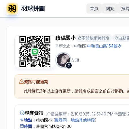
羽球拼圖
首頁
關於
搜
積穗國小
不開放網路報名
自動
新北市 · 中和區
·
中和員山路154號
艾琳
?
資訊可能過期
此球隊已
2年以上
沒有更新，請報名或留言之前自行斟酌。
球隊資訊
（
最後更新：
2/10/2025, 12:51:40 PM
·
瀏覽
地點：
積穗國小
(
搜尋同一地點其他時段
)
時間：
星期六 18:00~21:00