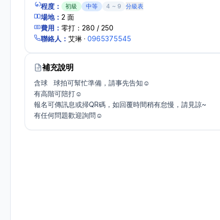
程度：
初級
中等
4
~
9
分級表
場地：
2
面
費用：
零打：280 / 250
聯絡人：
艾琳
·
0965375545
補充說明
含球   球拍可幫忙準備，請事先告知☺️

有高階可陪打☺️

報名可傳訊息或掃QR碼，如回覆時間稍有怠慢，請見諒~

有任何問題歡迎詢問☺️