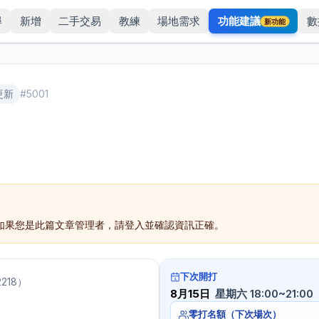
尋
新增
二手交易
教練
場地需求
功能建議
數
新功能
更新
#
5001
如果您是此篇文章管理者，請登入並確認資訊正確。
下次開打
2218
）
8月15日
星期六 18:00~21:00
零打名額（下次場次）