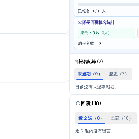
已報名
0
/
6
人
隊長回覆報名統計
接受：
0
%
(
0
人)
總報名數：
7
報名紀錄 (
7
)
未過期（
0
）
歷史（
7
）
目前沒有未過期報名。
回覆 (10)
近 2 週（
0
）
全部（
10
）
近 2 週內沒有留言。