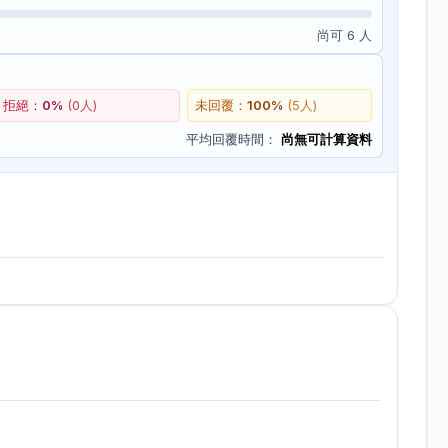
尚可 6 人
拒絕：
0
%
(
0
人)
未回覆：
100
%
(
5
人)
平均回覆時間：
尚無可計算資料