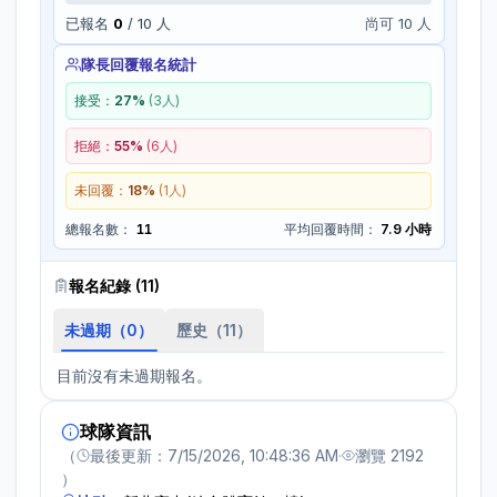
已報名
0
/
10
人
尚可 10 人
隊長回覆報名統計
接受：
27
%
(
3
人)
拒絕：
55
%
(
6
人)
未回覆：
18
%
(
1
人)
總報名數：
11
平均回覆時間：
7.9 小時
報名紀錄 (
11
)
未過期（
0
）
歷史（
11
）
目前沒有未過期報名。
球隊資訊
（
最後更新：
7/15/2026, 10:48:36 AM
·
瀏覽
2192
）