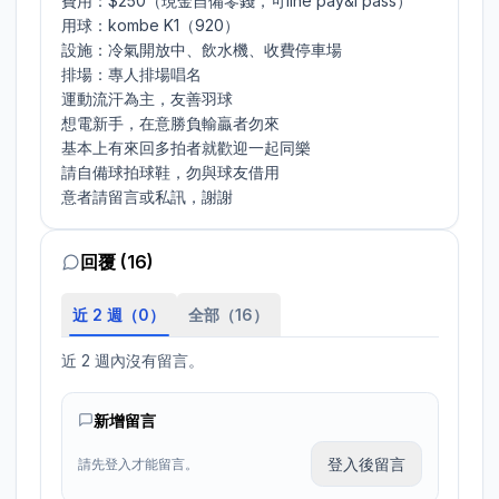
費用：$250（現金自備零錢，可line pay&I pass）

用球：kombe K1（920）

設施：冷氣開放中、飲水機、收費停車場

排場：專人排場唱名

運動流汗為主，友善羽球

想電新手，在意勝負輸贏者勿來

基本上有來回多拍者就歡迎一起同樂

請自備球拍球鞋，勿與球友借用

意者請留言或私訊，謝謝
回覆 (16)
近 2 週（
0
）
全部（
16
）
近 2 週內沒有留言。
新增留言
登入後留言
請先登入才能留言。