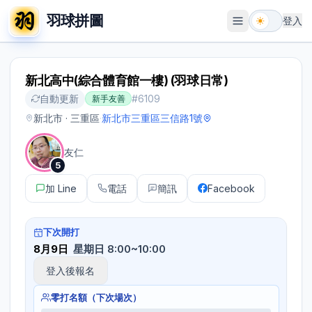
羽球拼圖
登入
開啟選單
新北高中(綜合體育館一樓) (羽球日常)
自動更新
#
6109
新手友善
新北市 · 三重區
·
新北市三重區三信路1號
友仁
5
加 Line
電話
簡訊
Facebook
下次開打
8月9日
星期日 8:00~10:00
登入後報名
零打名額（下次場次）