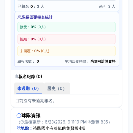
已報名
0
/
3
人
尚可 3 人
隊長回覆報名統計
接受：
0
%
(
0
人)
拒絕：
0
%
(
0
人)
未回覆：
0
%
(
0
人)
總報名數：
0
平均回覆時間：
尚無可計算資料
報名紀錄 (
0
)
未過期（
0
）
歷史（
0
）
目前沒有未過期報名。
球隊資訊
（
最後更新：
6/23/2026, 9:11:19 PM
·
瀏覽
835
）
地點：
裕民國小有冷氣的集賢樓4樓