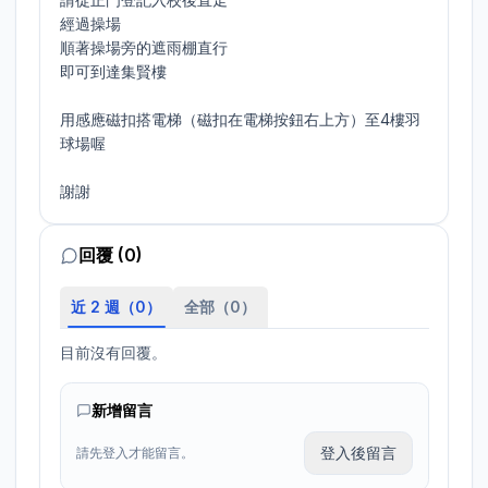
經過操場

順著操場旁的遮雨棚直行

即可到達集賢樓

用感應磁扣搭電梯（磁扣在電梯按鈕右上方）至4樓羽
球場喔

謝謝
回覆 (0)
近 2 週（
0
）
全部（
0
）
目前沒有回覆。
新增留言
登入後留言
請先登入才能留言。