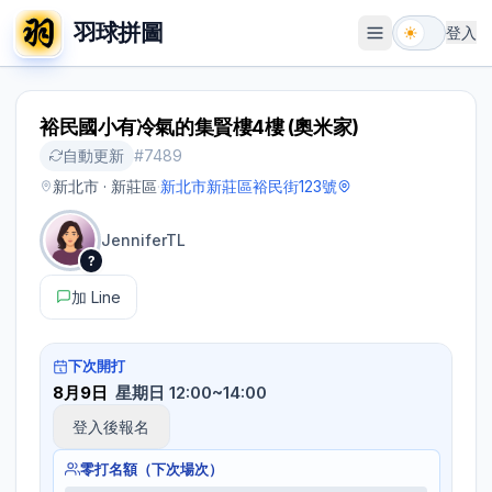
羽球拼圖
登入
開啟選單
裕民國小有冷氣的集賢樓4樓 (奧米家)
自動更新
#
7489
新北市 · 新莊區
·
新北市新莊區裕民街123號
JenniferTL
?
加 Line
下次開打
8月9日
星期日 12:00~14:00
登入後報名
零打名額（下次場次）