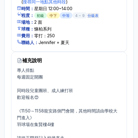
(
搜尋同一地點其他時段
)
時間：
星期日 12:00~14:00
程度：
初級
中下
中等
4
~
9
分級表
場地：
2
面
球種：
慷柏系列
費用：
零打：250
聯絡人：
Jennifer + 夏天
補充說明
專人排點

每週固定開團

同時段兒童團班、成人練打班

歡迎報名😍

《11:50～11:58龍安路側門會開，其他時間請由學校大
門進入》

羽球場在集賢樓4樓

請從正門登記入校後直走
