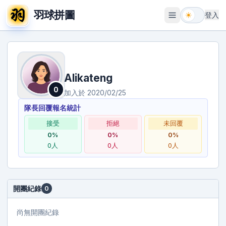
羽球拼圖
登入
開啟選單
Alikateng
0
加入於
2020/02/25
隊長回覆報名統計
接受
拒絕
未回覆
0
%
0
%
0
%
0
人
0
人
0
人
開團紀錄
0
尚無開團紀錄