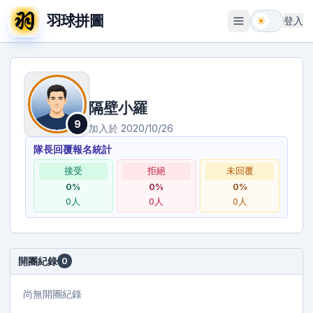
羽球拼圖
登入
開啟選單
隔壁小羅
9
加入於
2020/10/26
隊長回覆報名統計
接受
拒絕
未回覆
0
%
0
%
0
%
0
人
0
人
0
人
開團紀錄
0
尚無開團紀錄