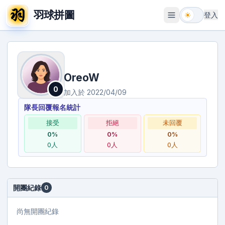
羽球拼圖
登入
開啟選單
OreoW
0
加入於
2022/04/09
隊長回覆報名統計
接受
拒絕
未回覆
0
%
0
%
0
%
0
人
0
人
0
人
開團紀錄
0
尚無開團紀錄