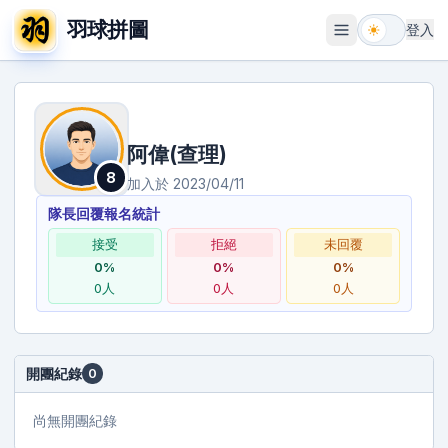
羽球拼圖
登入
開啟選單
阿偉(查理)
8
加入於
2023/04/11
隊長回覆報名統計
接受
拒絕
未回覆
0
%
0
%
0
%
0
人
0
人
0
人
開團紀錄
0
尚無開團紀錄