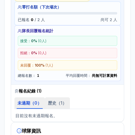
零打名額（下次場次）
已報名
0
/
2
人
尚可 2 人
隊長回覆報名統計
接受：
0
%
(
0
人)
拒絕：
0
%
(
0
人)
未回覆：
100
%
(
1
人)
總報名數：
1
平均回覆時間：
尚無可計算資料
報名紀錄 (
1
)
未過期（
0
）
歷史（
1
）
目前沒有未過期報名。
球隊資訊