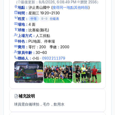
（
最後更新：
8/8/2026, 6:08:49 PM
·
瀏覽
2556
）
地點：
汐止青山國中
(
搜尋同一地點其他時段
)
時間：
星期三 19:20~21:30
程度：
中等
8~9
分級表
場地：
4
面
球種：
比賽級(鵝毛)
上場方式：
人工排點
特色：
PU地面、停車場
費用：
零打：200 季繳：2000
隊員年齡：
30~60
聯絡人：
小任
·
0932211379
補充說明
球員需自備球拍，毛巾，飲用水