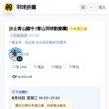
羽球拼圖
登入
開啟選單
汐止青山國中 (青山羽球歡樂團)
本週已滿
自動更新
#
1338
新北市 · 汐止區
·
汐止區莊敬街33號
小任
11
加 Line
電話
簡訊
寄信
Facebook
下次開打
8月12日
星期三 19:20~21:30
團主已標示本週已滿，目前無法報名。