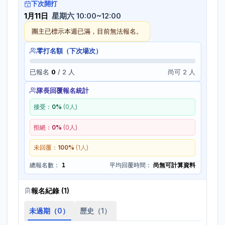
下次開打
1月11日
星期六 10:00~12:00
團主已標示本週已滿，目前無法報名。
零打名額（下次場次）
已報名
0
/
2
人
尚可 2 人
隊長回覆報名統計
接受：
0
%
(
0
人)
拒絕：
0
%
(
0
人)
未回覆：
100
%
(
1
人)
總報名數：
1
平均回覆時間：
尚無可計算資料
報名紀錄 (
1
)
未過期（
0
）
歷史（
1
）