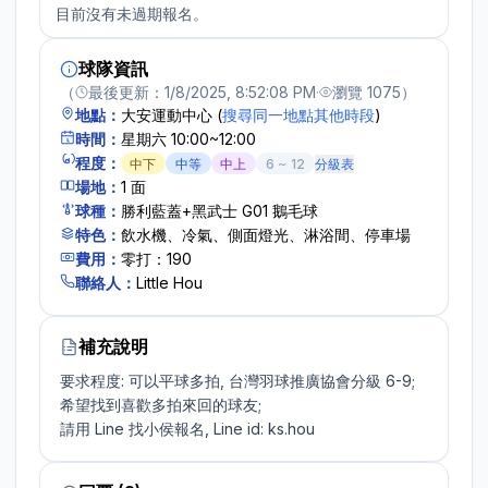
目前沒有未過期報名。
球隊資訊
（
最後更新：
1/8/2025, 8:52:08 PM
·
瀏覽
1075
）
地點：
大安運動中心
(
搜尋同一地點其他時段
)
時間：
星期六 10:00~12:00
程度：
中下
中等
中上
6
~
12
分級表
場地：
1
面
球種：
勝利藍蓋+黑武士 G01 鵝毛球
特色：
飲水機、冷氣、側面燈光、淋浴間、停車場
費用：
零打：190
聯絡人：
Little Hou
補充說明
要求程度: 可以平球多拍, 台灣羽球推廣協會分級 6-9;

希望找到喜歡多拍來回的球友;

請用 Line 找小侯報名, Line id: ks.hou