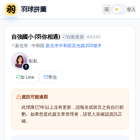
羽球拼圖
登入
開啟選單
自強國小 (羽你相遇)
自動更新
#
4340
新北市 · 中和區
·
新北市中和區莒光路200號
黏黏
?
加 Line
寄信
資訊可能過期
此球隊已
1年以上
沒有更新，請報名或留言之前自行斟
酌。如果您是此篇文章管理者，請登入並確認資訊正
確。