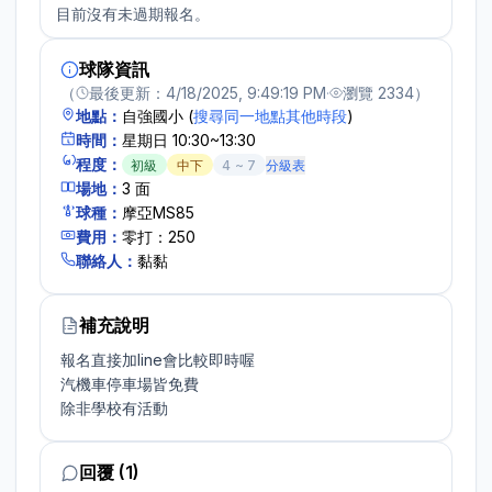
目前沒有未過期報名。
球隊資訊
（
最後更新：
4/18/2025, 9:49:19 PM
·
瀏覽
2334
）
地點：
自強國小
(
搜尋同一地點其他時段
)
時間：
星期日 10:30~13:30
程度：
初級
中下
4
~
7
分級表
場地：
3
面
球種：
摩亞MS85
費用：
零打：250
聯絡人：
黏黏
補充說明
報名直接加line會比較即時喔

汽機車停車場皆免費

除非學校有活動
回覆 (1)