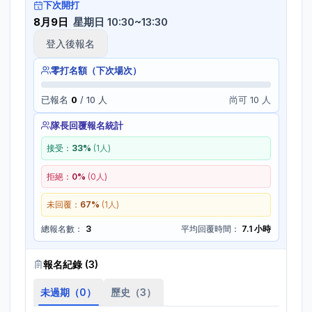
下次開打
8月9日
星期日 10:30~13:30
登入後報名
零打名額（下次場次）
已報名
0
/
10
人
尚可 10 人
隊長回覆報名統計
接受：
33
%
(
1
人)
拒絕：
0
%
(
0
人)
未回覆：
67
%
(
1
人)
總報名數：
3
平均回覆時間：
7.1 小時
報名紀錄 (
3
)
未過期（
0
）
歷史（
3
）