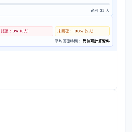
尚可 32 人
拒絕：
0
%
(
0
人)
未回覆：
100
%
(
2
人)
平均回覆時間：
尚無可計算資料