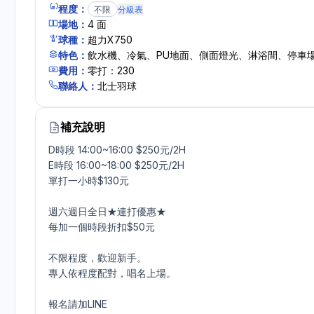
程度：
不限
分級表
場地：
4
面
球種：
超力X750
特色：
飲水機、冷氣、PU地面、側面燈光、淋浴間、停車
費用：
零打：230
聯絡人：
北士羽球
補充說明
D時段 14:00~16:00 $250元/2H

E時段 16:00~18:00 $250元/2H

單打一小時$130元

週六週日全日★連打優惠★

每加一個時段折扣$50元

不限程度，歡迎新手。

專人依程度配對，唱名上場。

報名請加LINE
