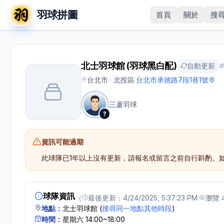
羽球拼圖
首頁
關於
搜
北士羽球館 (羽球黑白配)
自動更新
台北市 · 北投區
·
台北市承德路7段1巷1號
三蘆羽球
?
資訊可能過期
此球隊已
1年以上
沒有更新，請報名或留言之前自行斟酌。
球隊資訊
（
最後更新：
4/24/2025, 5:37:23 PM
·
瀏覽
地點：
北士羽球館
(
搜尋同一地點其他時段
)
時間：
星期六 14:00~18:00