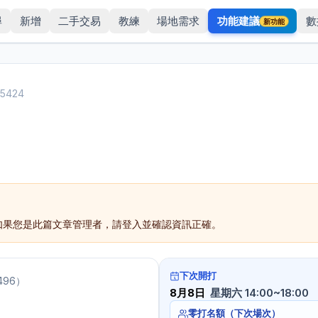
尋
新增
二手交易
教練
場地需求
功能建議
數
新功能
#
5424
如果您是此篇文章管理者，請登入並確認資訊正確。
下次開打
496
）
8月8日
星期六 14:00~18:00
零打名額（下次場次）