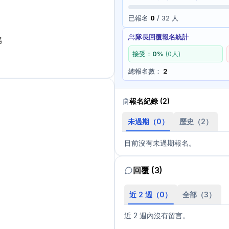
已報名
0
/
32
人
隊長回覆報名統計
場
接受：
0
%
(
0
人)
總報名數：
2
報名紀錄 (
2
)
未過期（
0
）
歷史（
2
）
目前沒有未過期報名。
回覆 (3)
近 2 週（
0
）
全部（
3
）
近 2 週內沒有留言。