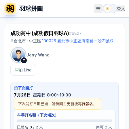
羽球拼圖
登入
開啟選單
成功高中 (成功假日羽球A)
#
6827
台北市 · 中正區
·
100026 臺北市中正區濟南路一段71號
Jerry Wang
?
加 Line
下次開打
7月26日
星期日 8:00~10:00
下次開打日期已過，請待團主更新後再行報名。
零打名額（下次場次）
已報名
0
/
2
人
尚可 2 人