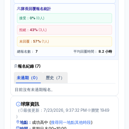
隊長回覆報名統計
接受：
0
%
(
0
人)
拒絕：
43
%
(
3
人)
未回覆：
57
%
(
1
人)
總報名數：
7
平均回覆時間：
8.2 小時
報名紀錄 (
7
)
未過期（
0
）
歷史（
7
）
目前沒有未過期報名。
球隊資訊
（
最後更新：
7/23/2026, 9:37:32 PM
·
瀏覽
1949
）
地點：
成功高中
(
搜尋同一地點其他時段
)
時間：
星期日 8:00~10:00