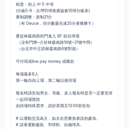
程度：初上.中下.中等

(分級5-9：台灣羽球推廣協會羽球分級表)

賽制調整：新制21分

 （有 Deuce，但分數最先達25分者獲勝🏅）

要從林森南路的門進入 8F 綜合球場

 （沒有門牌~介於林森南路19號~21號中間）

 （台北市中正區林森南路6號對面）

可付現或line pay money 或匯款

每場最多8人

第一輪自由上場，第二輪以後排場

報名時請告知男女、等級、多人報名時是否一定要安排
一起同場競技

由排場特殊需求，請於星期五13:00前告知

# 以運動交流為主，如太在意勝負者請勿參加。

# 請著運動服裝、羽球鞋、自備球具。
