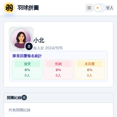
羽球拼圖
登入
開啟選單
小北
0
加入於
2024/11/15
隊長回覆報名統計
接受
拒絕
未回覆
0
%
0
%
0
%
0
人
0
人
0
人
開團紀錄
0
尚無開團紀錄