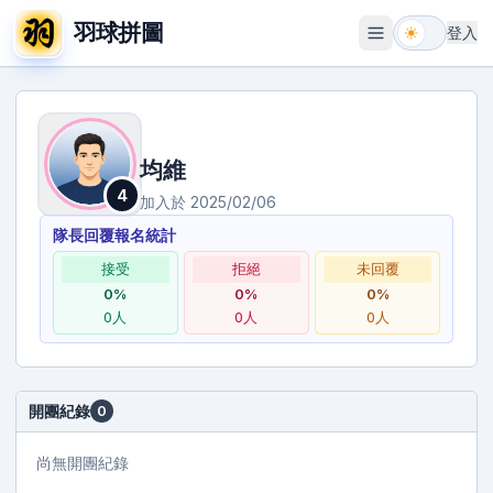
羽球拼圖
登入
開啟選單
均維
4
加入於
2025/02/06
隊長回覆報名統計
接受
拒絕
未回覆
0
%
0
%
0
%
0
人
0
人
0
人
開團紀錄
0
尚無開團紀錄