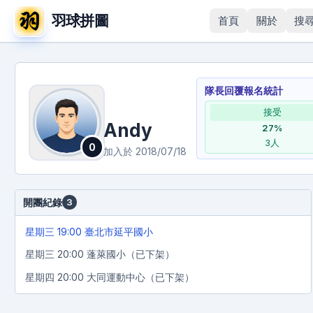
羽球拼圖
首頁
關於
搜
隊長回覆報名統計
接受
Andy
27
%
3
人
0
加入於
2018/07/18
開團紀錄
3
星期三 19:00 臺北市延平國小
星期三 20:00 蓬萊國小
（已下架）
星期四 20:00 大同運動中心
（已下架）