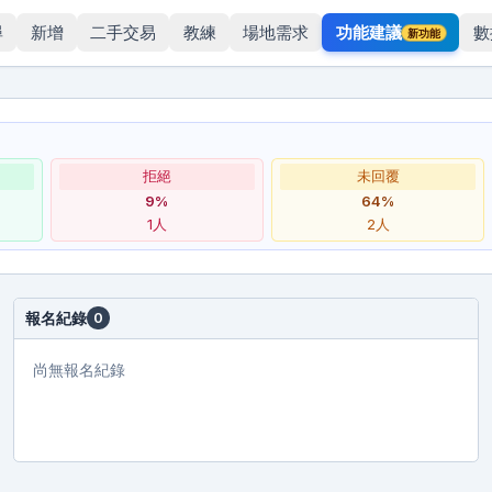
尋
新增
二手交易
教練
場地需求
功能建議
數
新功能
拒絕
未回覆
9
%
64
%
1
人
2
人
報名紀錄
0
尚無報名紀錄