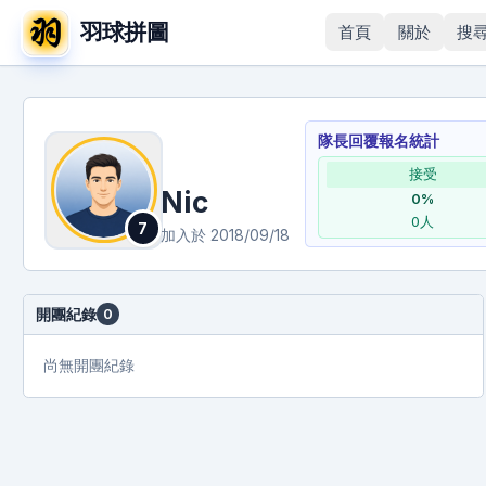
羽球拼圖
首頁
關於
搜
隊長回覆報名統計
接受
Nic
0
%
0
人
7
加入於
2018/09/18
開團紀錄
0
尚無開團紀錄