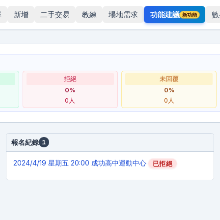
尋
新增
二手交易
教練
場地需求
功能建議
數
新功能
拒絕
未回覆
0
%
0
%
0
人
0
人
報名紀錄
1
2024/4/19
星期五 20:00 成功高中運動中心
已拒絕