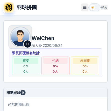
羽球拼圖
登入
開啟選單
WeiChen
0
加入於
2020/06/24
隊長回覆報名統計
接受
拒絕
未回覆
0
%
0
%
0
%
0
人
0
人
0
人
開團紀錄
0
尚無開團紀錄