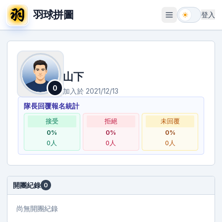
羽球拼圖
登入
開啟選單
山下
0
加入於
2021/12/13
隊長回覆報名統計
接受
拒絕
未回覆
0
%
0
%
0
%
0
人
0
人
0
人
開團紀錄
0
尚無開團紀錄