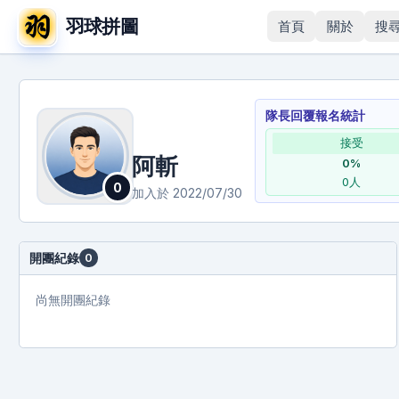
羽球拼圖
首頁
關於
搜
隊長回覆報名統計
接受
阿斬
0
%
0
人
0
加入於
2022/07/30
開團紀錄
0
尚無開團紀錄