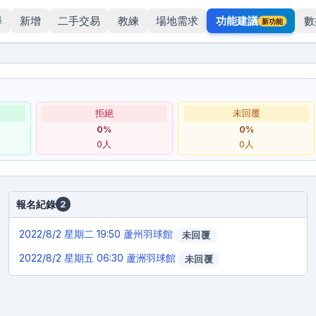
尋
新增
二手交易
教練
場地需求
功能建議
數
新功能
拒絕
未回覆
0
%
0
%
0
人
0
人
報名紀錄
2
2022/8/2
星期二 19:50 蘆州羽球館
未回覆
2022/8/2
星期五 06:30 蘆洲羽球館
未回覆