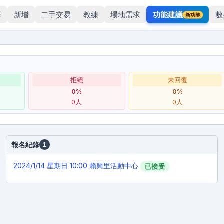
尋
新增
二手交易
教練
場地需求
功能建議
數
新功能
拒絕
未回覆
0
%
0
%
0
人
0
人
報名紀錄
1
2024/1/14
星期日 10:00 賴興里活動中心
已接受