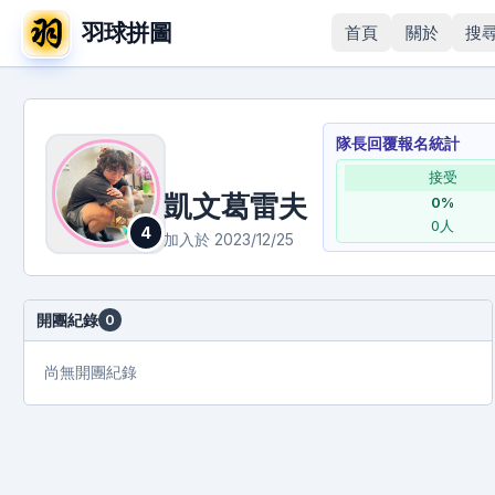
羽球拼圖
首頁
關於
搜
隊長回覆報名統計
接受
凱文葛雷夫
0
%
0
人
4
加入於
2023/12/25
開團紀錄
0
尚無開團紀錄